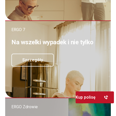
ERGO 7
Na wszelki wypadek i nie tylko
Szczegóły
Kup polisę
ERGO Zdrowie